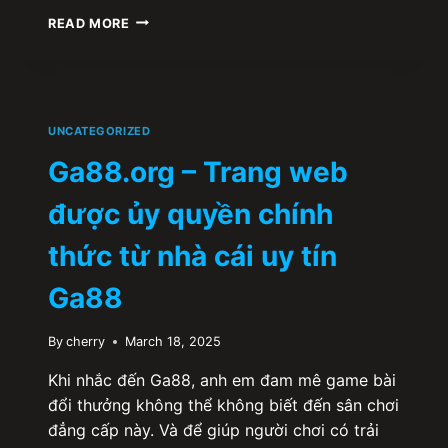
HD88.COM
READ MORE
–
HƯỚNG
DẪN
TRUY
CẬP,
UNCATEGORIZED
ĐĂNG
KÝ
Ga88.org – Trang web
VÀ
GIAO
được ủy quyền chính
DỊCH
TÀI
thức từ nhà cái uy tín
CHÍNH
AN
Ga88
TOÀN
By
cherry
March 18, 2025
Khi nhắc đến Ga88, anh em đam mê game bài
đổi thưởng không thể không biết đến sân chơi
đẳng cấp này. Và để giúp người chơi có trải