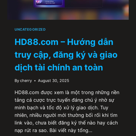
UNCATEGORIZED
HD88.com – Hướng dẫn
truy cập, đăng ký và giao
dịch tài chính an toàn
By
cherry
August 30, 2025
HD88.com được xem là một trong những nền
tảng cá cược trực tuyến đáng chú ý nhờ sự
minh bạch và tốc độ xử lý giao dịch. Tuy
nhiên, nhiều người mới thường bối rối khi tìm
link vào, chưa biết đăng ký thế nào hay cách
nạp rút ra sao. Bài viết này tổng…