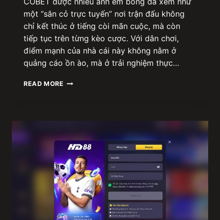
COBET được nhiều anh em bóng đá xem như
một “sân cỏ trực tuyến” nơi trận đấu không
chỉ kết thúc ở tiếng còi mãn cuộc, mà còn
tiếp tục trên từng kèo cược. Với dân chơi,
điểm mạnh của nhà cái này không nằm ở
quảng cáo ồn ào, mà ở trải nghiệm thực…
COBET
READ MORE
–
NHÀ
CÁI
THỂ
THAO
DÀNH
CHO
BET
THỦ
ĐAM
MÊ
TRÁI
BÓNG